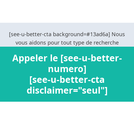
Appeler le [see-u-better-
numero]
[see-u-better-cta
disclaimer="seul"]