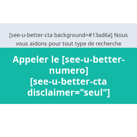
Appeler le [see-u-better-
numero]
[see-u-better-cta
disclaimer="seul"]