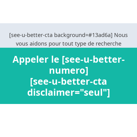
Appeler le [see-u-better-
numero]
[see-u-better-cta
disclaimer="seul"]