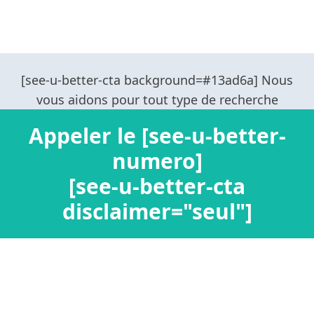
Appeler le [see-u-better-
numero]
[see-u-better-cta
disclaimer="seul"]