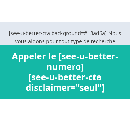
Appeler le [see-u-better-
numero]
[see-u-better-cta
disclaimer="seul"]