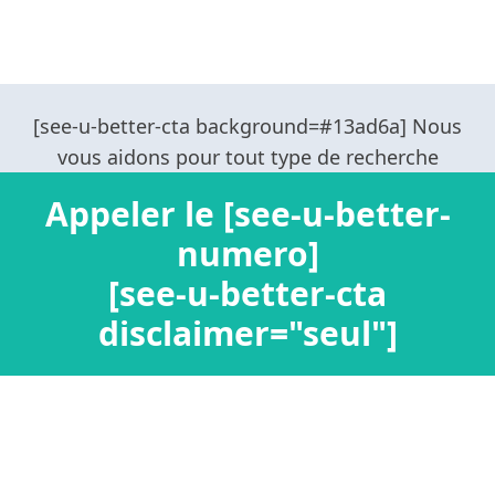
Appeler le [see-u-better-
numero]
[see-u-better-cta
disclaimer="seul"]