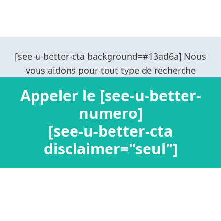
Appeler le [see-u-better-
numero]
[see-u-better-cta
disclaimer="seul"]