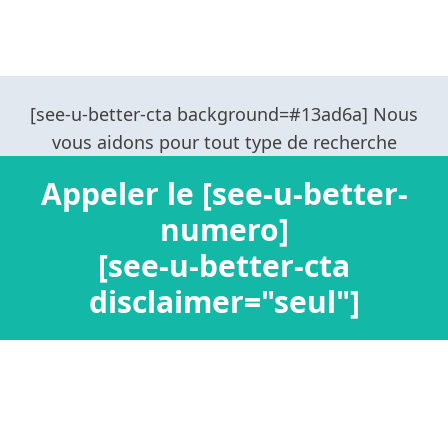
Appeler le [see-u-better-
numero]
[see-u-better-cta
disclaimer="seul"]