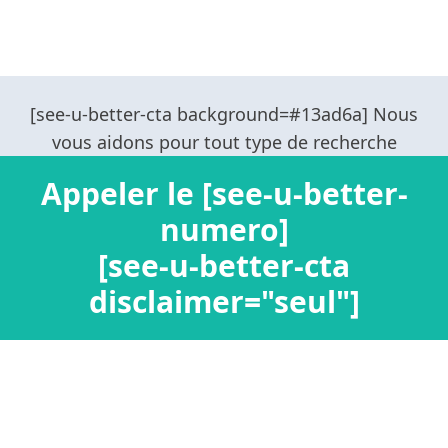
Appeler le [see-u-better-
numero]
[see-u-better-cta
disclaimer="seul"]