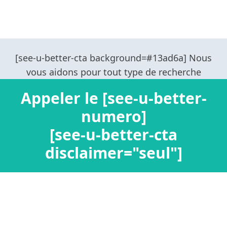
Appeler le [see-u-better-
numero]
[see-u-better-cta
disclaimer="seul"]