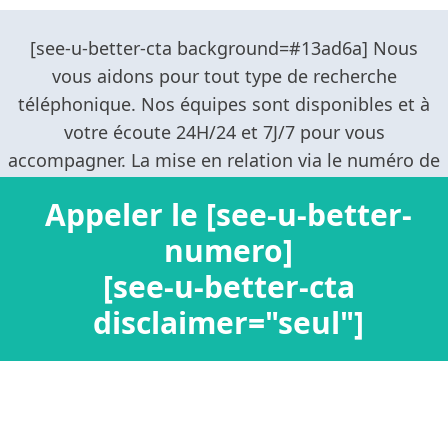
Appeler le [see-u-better-
numero]
Confidentialité / Informations personnelles
[see-u-better-cta
Mentions légales
disclaimer="seul"]
Ajouter un nouveau
Connexion