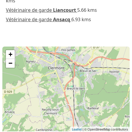
kms
Vétérinaire de garde
Liancourt
5.66 kms
Vétérinaire de garde
Ansacq
6.93 kms
+
−
Leaflet
| © OpenStreetMap contributors