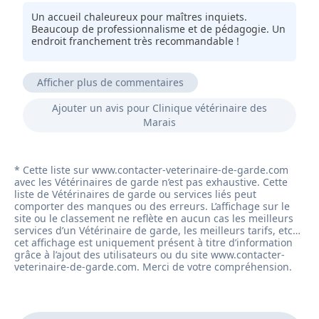
Un accueil chaleureux pour maîtres inquiets.
Beaucoup de professionnalisme et de pédagogie. Un
endroit franchement très recommandable !
Afficher plus de commentaires
C déjà mon 2ème boxer que je fais suivre ici et je
Ajouter un avis pour Clinique vétérinaire des
suis très satisfaite très réactif à l'écoute et rassurant
Marais
mais aussi une bonne prise en charge lors de la fin
de vie.
Très gentil, très compétant et à l'écoute.
Je pense que si besoin, Ben viendra vous revoir sans
appréhension.