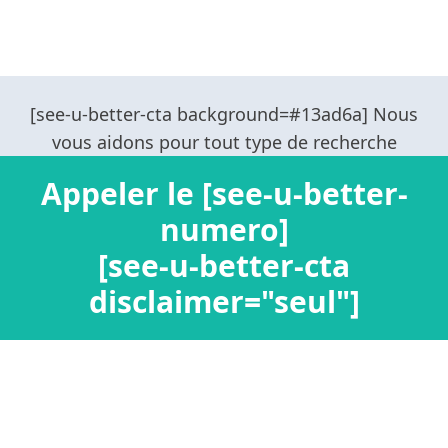
Appeler le [see-u-better-
numero]
[see-u-better-cta
disclaimer="seul"]