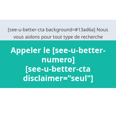
Appeler le [see-u-better-
numero]
[see-u-better-cta
disclaimer="seul"]