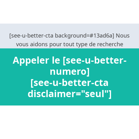
Appeler le [see-u-better-
numero]
[see-u-better-cta
disclaimer="seul"]