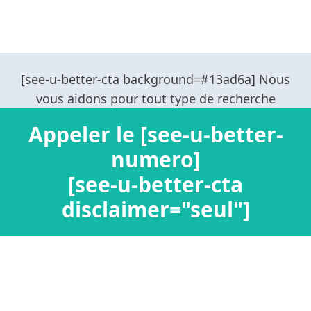
Appeler le [see-u-better-
numero]
[see-u-better-cta
disclaimer="seul"]