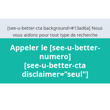
Appeler le [see-u-better-
numero]
[see-u-better-cta
disclaimer="seul"]