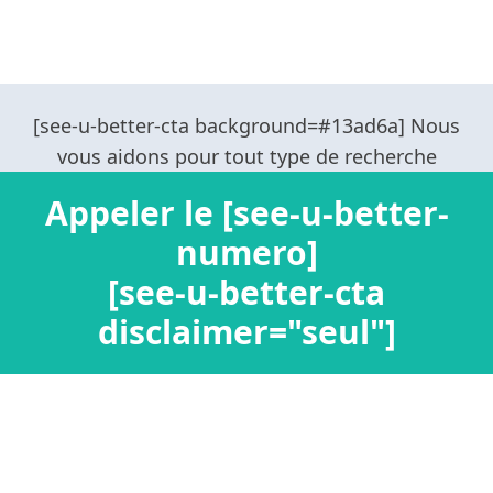
Appeler le [see-u-better-
numero]
[see-u-better-cta
disclaimer="seul"]