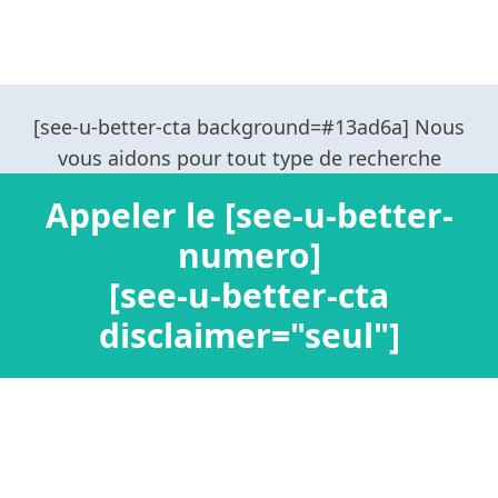
Appeler le [see-u-better-
numero]
[see-u-better-cta
disclaimer="seul"]