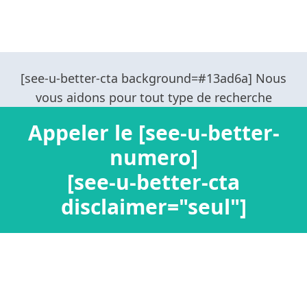
Appeler le [see-u-better-
numero]
[see-u-better-cta
disclaimer="seul"]