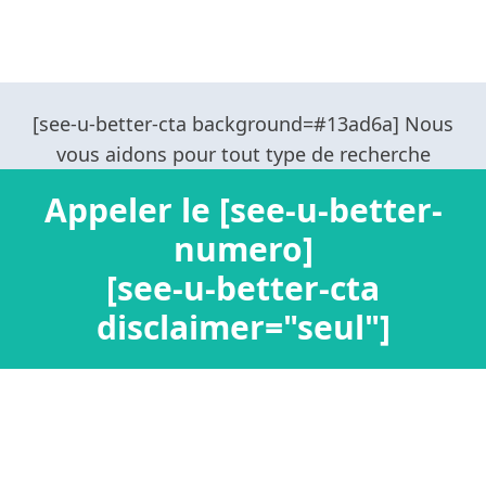
Appeler le [see-u-better-
numero]
[see-u-better-cta
disclaimer="seul"]