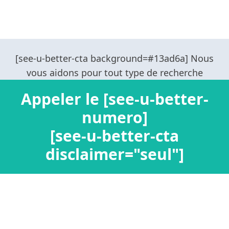
Appeler le [see-u-better-
numero]
[see-u-better-cta
disclaimer="seul"]