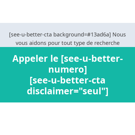
Appeler le [see-u-better-
numero]
[see-u-better-cta
disclaimer="seul"]