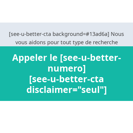
Appeler le [see-u-better-
numero]
[see-u-better-cta
disclaimer="seul"]