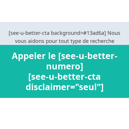
Appeler le [see-u-better-
numero]
[see-u-better-cta
disclaimer="seul"]