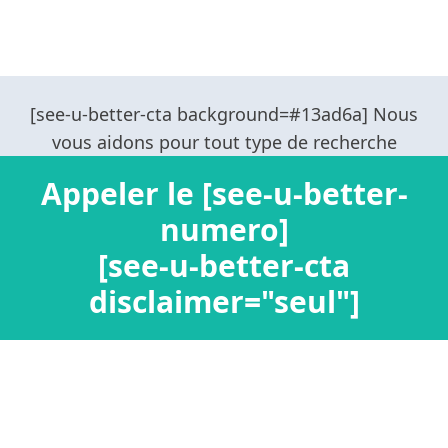
Appeler le [see-u-better-
numero]
[see-u-better-cta
disclaimer="seul"]