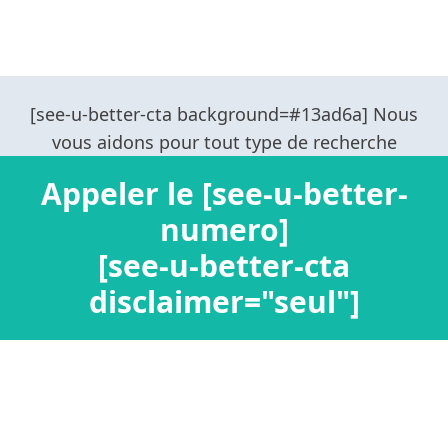
Appeler le [see-u-better-
numero]
[see-u-better-cta
disclaimer="seul"]