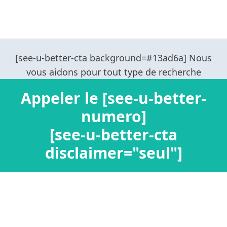
Appeler le [see-u-better-
numero]
[see-u-better-cta
disclaimer="seul"]