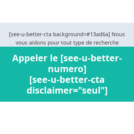
Appeler le [see-u-better-
numero]
[see-u-better-cta
disclaimer="seul"]