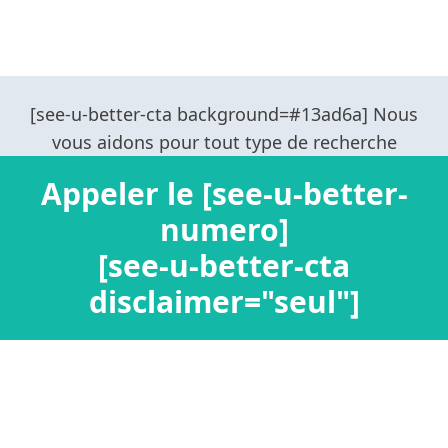
Appeler le [see-u-better-
numero]
[see-u-better-cta
disclaimer="seul"]