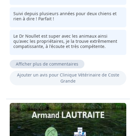
Suivi depuis plusieurs années pour deux chiens et
rien à dire ! Parfait !
Le Dr Noullet est super avec les animaux ainsi
qu'avec les propriétaires, je la trouve extrêmement
compatissante, à l'écoute et très compétente.
Afficher plus de commentaires
Super accueil, des vetos qui aiment leur métier et
Ajouter un avis pour Clinique Vétérinaire de Coste
adorent les animaux. Cela fait des années qui
Grande
suivent mon chat, et je ne change rien.
Des personnes professionnelles et humaines qui
sont adorables abec votre annimal et vous et qui ne
chargent pas car il faut le dire la facture
inutilement !
Des vétérinaires très compétentes un accueil