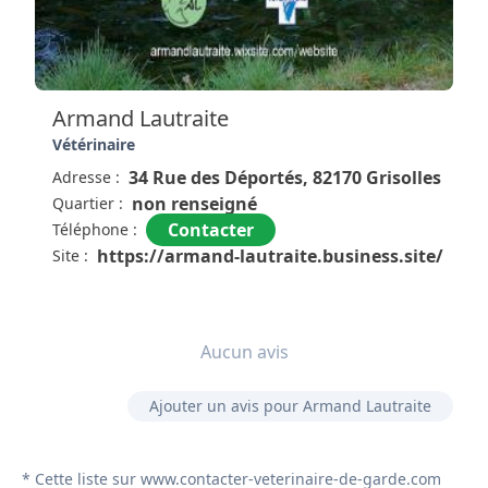
chaleureux. Nous y avons amené tous nos animaux
et notre dernier dernièrement ils sont toujours à
notre écoute et on un sens du professionnalisme au
top. Je recommande vraiment cet établissement.
Armand Lautraite
Vétérinaire
34 Rue des Déportés, 82170 Grisolles
Adresse :
non renseigné
Quartier :
Contacter
Téléphone :
https://armand-lautraite.business.site/
Site :
Aucun avis
Ajouter un avis pour Armand Lautraite