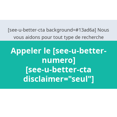
Appeler le [see-u-better-
numero]
[see-u-better-cta
disclaimer="seul"]