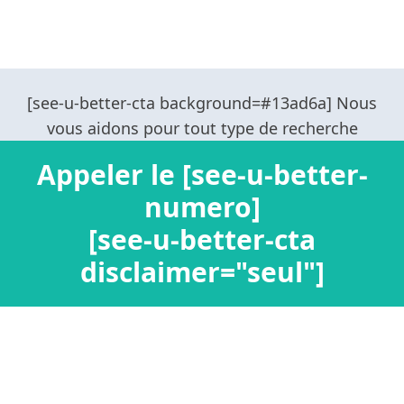
Appeler le [see-u-better-
numero]
[see-u-better-cta
disclaimer="seul"]