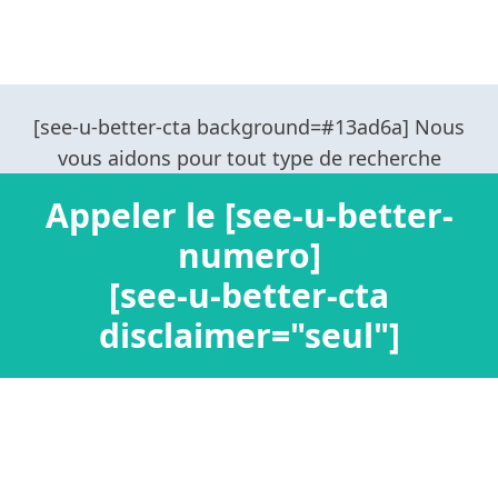
Appeler le [see-u-better-
numero]
[see-u-better-cta
disclaimer="seul"]