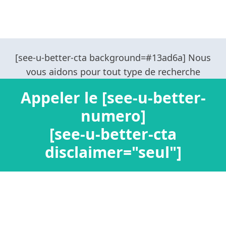
Appeler le [see-u-better-
numero]
[see-u-better-cta
disclaimer="seul"]