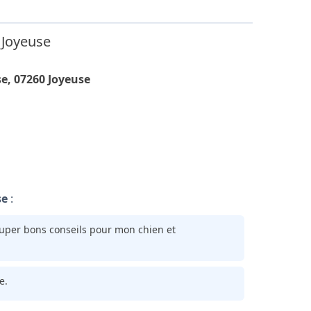
 Joyeuse
se, 07260 Joyeuse
se
:
e super bons conseils pour mon chien et
e.