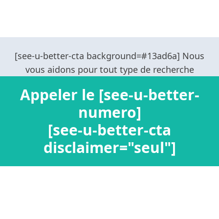
Appeler le [see-u-better-
numero]
[see-u-better-cta
disclaimer="seul"]