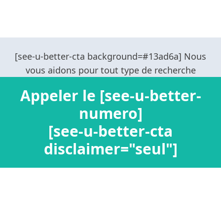
Appeler le [see-u-better-
numero]
[see-u-better-cta
disclaimer="seul"]