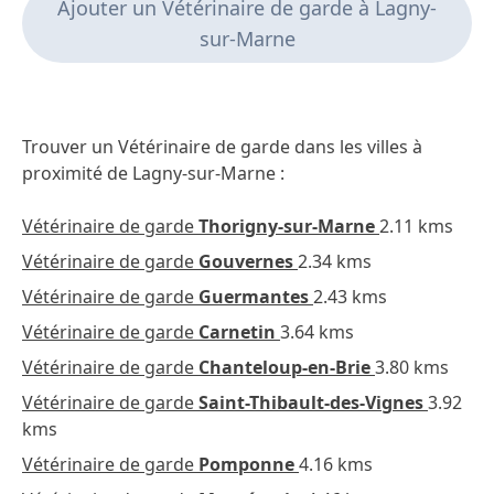
Ajouter un Vétérinaire de garde à Lagny-
Visite pour la première fois en décembre 2019. Dr
sur-Marne
Segalini très gentil, attentionné aux animaux et il
prends son temps (ce n’est pas une usine à gaz !) je
connais pas son associé bien que je lui ai parlé deux
minutes. Grand parking. Tarifs normaux. Je conseille.
Trouver un Vétérinaire de garde dans les villes à
Comme toujours il a su s'occuper comme un pro de
proximité de Lagny-sur-Marne :
ma petite fille poilue. Je comprends facilement que le
refuge de Villevaudé y envoie ses chiens. Et outre le
pro, c'est le côté sympathique du cabinet en général,
Vétérinaire de garde
Thorigny-sur-Marne
2.11 kms
nécessaire pour rassurer aussi les maîtres quand ils
amènent leur animal. Meilleurs vœux à l'équipe !
Vétérinaire de garde
Gouvernes
2.34 kms
Vétérinaire de garde
Guermantes
2.43 kms
Vétérinaire de garde
Carnetin
3.64 kms
Vétérinaire de garde
Chanteloup-en-Brie
3.80 kms
Vétérinaire de garde
Saint-Thibault-des-Vignes
3.92
kms
Vétérinaire de garde
Pomponne
4.16 kms