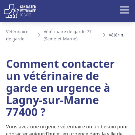
Aller au contenu
Rech
Vétérinaire
Vétérinaire de garde 77
Vétérinaire de garde Lagny-sur-Marne
de garde
(Seine-et-Marne)
BLOG ET ACTUALITE
Comment contacter
un vétérinaire de
garde en urgence à
Lagny-sur-Marne
77400 ?
Vous avez une urgence vétérinaire ou un besoin pour
contacter aujourd’hui et en urgence dans la ville de