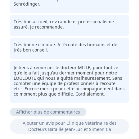
Schrödinger.
Très bon accueil, rdv rapide et professionalisme
assuré. Je recommande.
Très bonne clinique. A l'écoute des humains et de
très bon conseil.
Je tiens à remercier le docteur MILLE, pour tout ce
qu'elle a fait jusqu'au dernier moment pour notre
LOULOUTE qui nous a quitté malheuresement. Sans
compter une équipe de professionnels à l'écoute
etc… Encore merci pour cette accompagnement dans
ce moment plus que difficile. Cordialement.
Afficher plus de commentaires
Accueil super, excellents conseils pour ma tortue
Ajouter un avis pour Clinique Vétérinaire des
hier, déjas une amélioration un œil ouvert génial je
Docteurs Bataille Jean-Luc et Simeon Ca
recommande merci beaucoup Docteur Simeon.