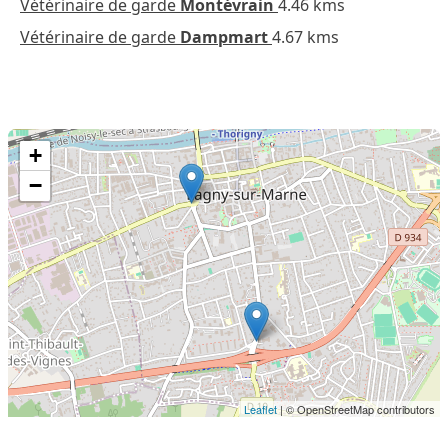
Vétérinaire de garde
Montévrain
4.46 kms
Vétérinaire de garde
Dampmart
4.67 kms
+
−
Leaflet
| © OpenStreetMap contributors