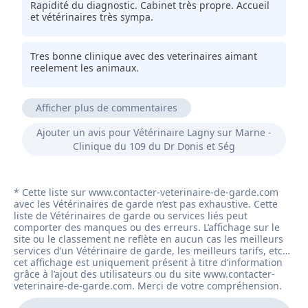
Rapidité du diagnostic. Cabinet très propre. Accueil
et vétérinaires très sympa.
Tres bonne clinique avec des veterinaires aimant
reelement les animaux.
Afficher plus de commentaires
Franchement j'y suis allée par pur hasard, quel
Ajouter un avis pour Vétérinaire Lagny sur Marne -
bonheur d'avoir affaire à des vrais professionnels, et
Clinique du 109 du Dr Donis et Ség
qui ont su prendre en charge mon chien, aujourd'hui
guéri, vous avez gagné un nouveau client merci à
tous.
Propre climatisé accueil aux petits soins pour mon
vieil amour de chat.
Bon accueil. Personnel compétent. Place de parking
assure.