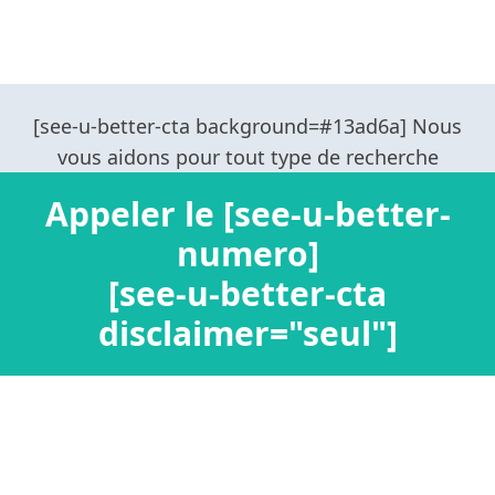
Appeler le [see-u-better-
numero]
[see-u-better-cta
disclaimer="seul"]