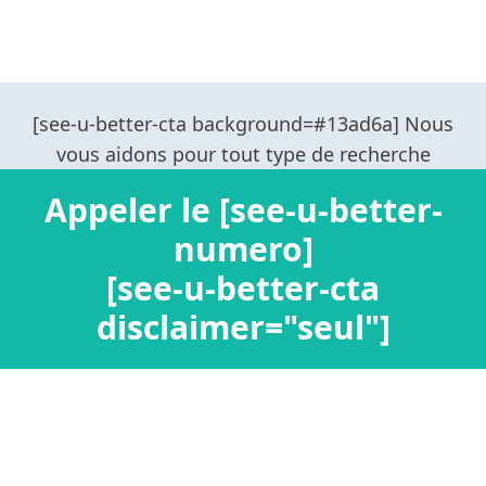
Appeler le [see-u-better-
numero]
[see-u-better-cta
disclaimer="seul"]