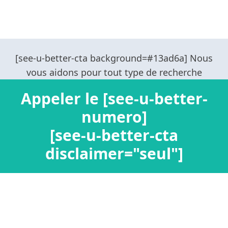
Appeler le [see-u-better-
numero]
[see-u-better-cta
disclaimer="seul"]