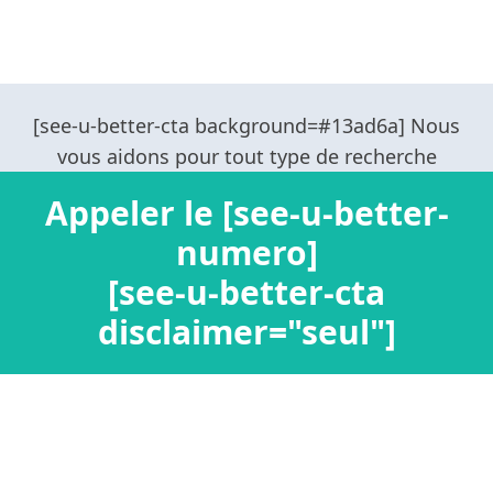
Appeler le [see-u-better-
numero]
[see-u-better-cta
disclaimer="seul"]