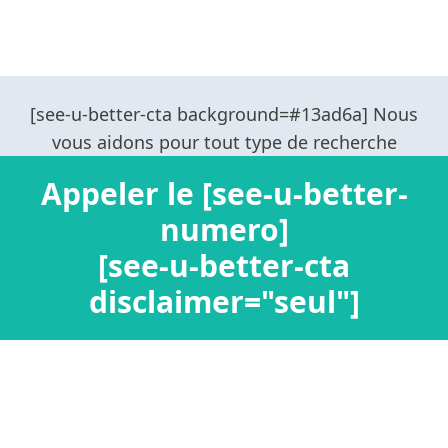
Appeler le [see-u-better-
numero]
[see-u-better-cta
disclaimer="seul"]