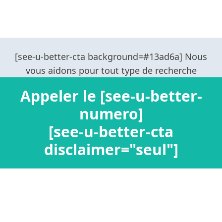
Appeler le [see-u-better-
numero]
[see-u-better-cta
disclaimer="seul"]