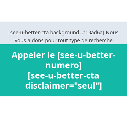
Appeler le [see-u-better-
numero]
[see-u-better-cta
disclaimer="seul"]