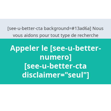
Appeler le [see-u-better-
numero]
[see-u-better-cta
disclaimer="seul"]