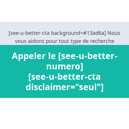
Appeler le [see-u-better-
numero]
[see-u-better-cta
disclaimer="seul"]