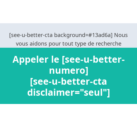
Appeler le [see-u-better-
numero]
[see-u-better-cta
disclaimer="seul"]