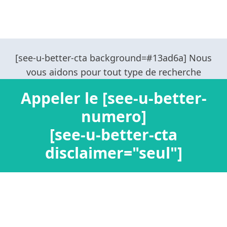
Appeler le [see-u-better-
numero]
[see-u-better-cta
disclaimer="seul"]