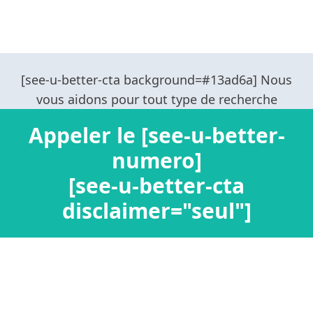
Appeler le [see-u-better-
numero]
[see-u-better-cta
disclaimer="seul"]